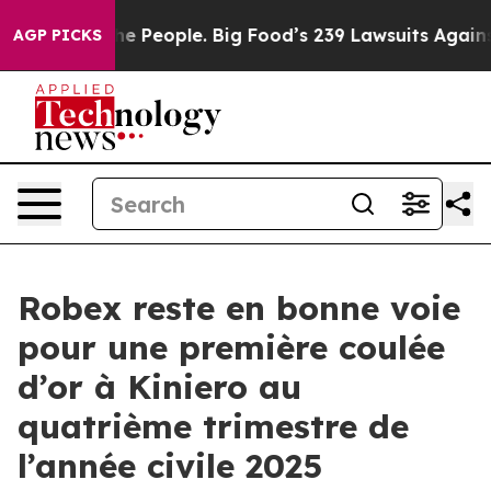
ig Food’s 239 Lawsuits Against Life-Saving Policies
He’
AGP PICKS
Robex reste en bonne voie
pour une première coulée
d’or à Kiniero au
quatrième trimestre de
l’année civile 2025