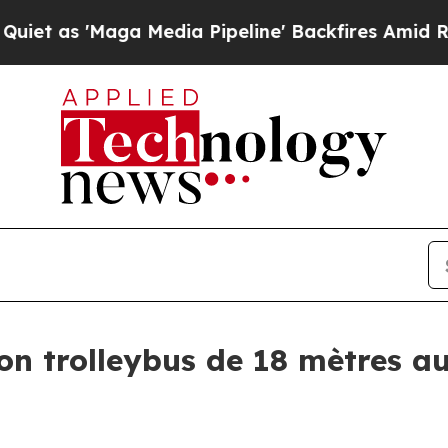
Maga Media Pipeline' Backfires Amid Rumors Tru
n trolleybus de 18 mètres a