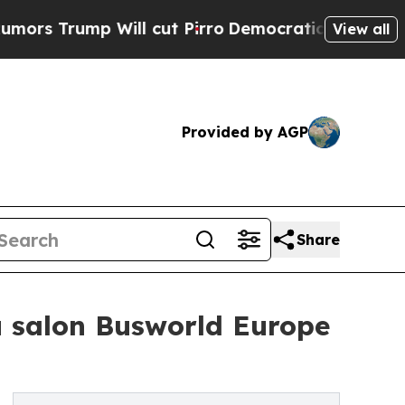
mp Will cut Pirro
Democratic Socialists of Amer
View all
Provided by AGP
Share
u salon Busworld Europe