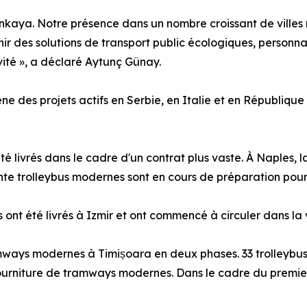
nkaya. Notre présence dans un nombre croissant de villes
r des solutions de transport public écologiques, personna
vité », a déclaré Aytunç Günay.
e des projets actifs en Serbie, en Italie et en Républiq
té livrés dans le cadre d'un contrat plus vaste. À Naples, 
ente trolleybus modernes sont en cours de préparation pou
nt été livrés à Izmir et ont commencé à circuler dans la v
mways modernes à Timișoara en deux phases. 33 trolleybus
urniture de tramways modernes. Dans le cadre du premier co