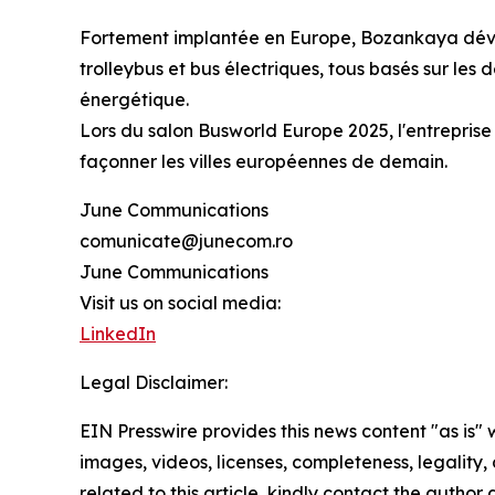
Fortement implantée en Europe, Bozankaya dévelo
trolleybus et bus électriques, tous basés sur les 
énergétique.
Lors du salon Busworld Europe 2025, l'entrepris
façonner les villes européennes de demain.
June Communications
comunicate@junecom.ro
June Communications
Visit us on social media:
LinkedIn
Legal Disclaimer:
EIN Presswire provides this news content "as is" 
images, videos, licenses, completeness, legality, o
related to this article, kindly contact the author