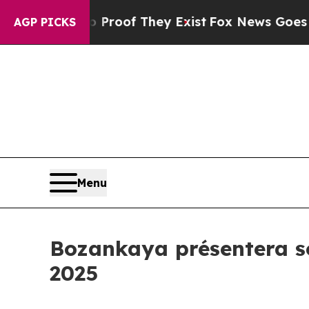
ers no Proof They Exist
Fox News Goes Quiet as '
AGP PICKS
Menu
Bozankaya présentera so
2025